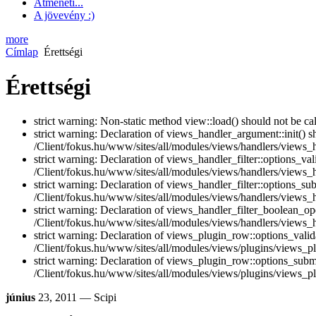
Átmeneti...
A jövevény :)
more
Címlap
Érettségi
Érettségi
strict warning: Non-static method view::load() should not be ca
strict warning: Declaration of views_handler_argument::init() 
/Client/fokus.hu/www/sites/all/modules/views/handlers/views_
strict warning: Declaration of views_handler_filter::options_v
/Client/fokus.hu/www/sites/all/modules/views/handlers/views_ha
strict warning: Declaration of views_handler_filter::options_s
/Client/fokus.hu/www/sites/all/modules/views/handlers/views_ha
strict warning: Declaration of views_handler_filter_boolean_op
/Client/fokus.hu/www/sites/all/modules/views/handlers/views_h
strict warning: Declaration of views_plugin_row::options_vali
/Client/fokus.hu/www/sites/all/modules/views/plugins/views_pl
strict warning: Declaration of views_plugin_row::options_sub
/Client/fokus.hu/www/sites/all/modules/views/plugins/views_pl
június
23, 2011
— Scipi