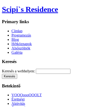
Scipi`s Residence
Primary links
Címlap
Programozás
Blog
Hétköznapok
Alsószölnök
Galéria
Keresés
Keresés a webhelyen:
Betekintő
VOOOoooOOOLT
Érettségi
Aktivitás