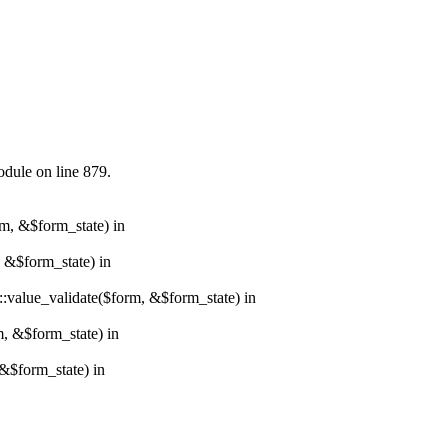
odule on line 879.
rm, &$form_state) in
, &$form_state) in
r::value_validate($form, &$form_state) in
m, &$form_state) in
&$form_state) in