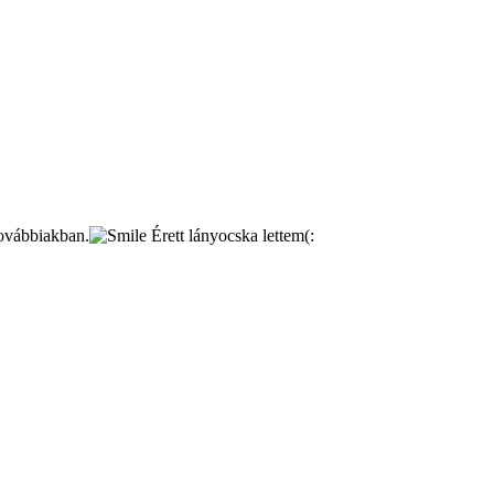
továbbiakban.
Érett lányocska lettem(: