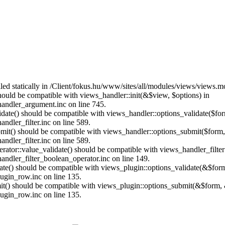
lled statically in /Client/fokus.hu/www/sites/all/modules/views/views.m
should be compatible with views_handler::init(&$view, $options) in
handler_argument.inc on line 745.
alidate() should be compatible with views_handler::options_validate($fo
ndler_filter.inc on line 589.
ubmit() should be compatible with views_handler::options_submit($form
ndler_filter.inc on line 589.
erator::value_validate() should be compatible with views_handler_filte
andler_filter_boolean_operator.inc on line 149.
date() should be compatible with views_plugin::options_validate(&$for
ugin_row.inc on line 135.
mit() should be compatible with views_plugin::options_submit(&$form, 
ugin_row.inc on line 135.